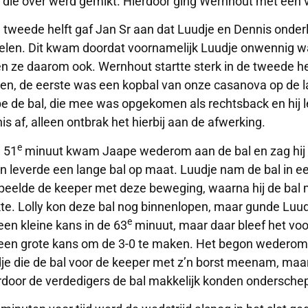
 die over werd gemikt. Hierdoor ging Wernhout met een v
e tweede helft gaf Jan Sr aan dat Luudje en Dennis onder
elen. Dit kwam doordat voornamelijk Luudje onwennig wa
n ze daarom ook. Wernhout startte sterk in de tweede hel
en, de eerste was een kopbal van onze casanova op de l
e de bal, die mee was opgekomen als rechtsback en hij 
is af, alleen ontbrak het hierbij aan de afwerking.
e
e 51
minuut kwam Jaape wederom aan de bal en zag hij d
 en leverde een lange bal op maat. Luudje nam de bal in e
eelde de keeper met deze beweging, waarna hij de bal m
te. Lolly kon deze bal nog binnenlopen, maar gunde Luud
e
een kleine kans in de 63
minuut, maar daar bleef het voor
een grote kans om de 3-0 te maken. Het begon wederom b
je die de bal voor de keeper met z’n borst meenam, maar h
door de verdedigers de bal makkelijk konden ondersche