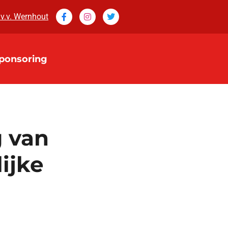
 v.v. Wernhout
ponsoring
g van
ijke