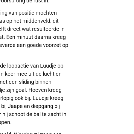
oorsprong de rust in.
ling van positie mochten
s op het middenveld, dit
ft direct wat resulteerde in
at. Een minuut daarna kreeg
leverde een goede voorzet op
e loopactie van Luudje op
en keer mee uit de lucht en
et een sliding binnen
je zijn goal. Hoeven kreeg
lopig ook bij. Luudje kreeg
ij Jaape en diepgang bij
ij schoot de bal te zacht in
ppen.