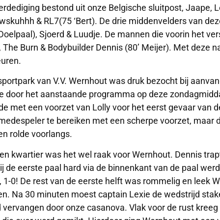
erdediging bestond uit onze Belgische sluitpost, Jaape, L
skuhhh & RL7(75 ‘Bert). De drie middenvelders van dez
 Doelpaal), Sjoerd & Luudje. De mannen die voorin het v
y, The Burn & Bodybuilder Dennis (80’ Meijer). Met deze
uren.
sportpark van V.V. Wernhout was druk bezocht bij aanvan
 door het aanstaande programma op deze zondagmidd
de met een voorzet van Lolly voor het eerst gevaar van d
medespeler te bereiken met een scherpe voorzet, maar d
 en rolde voorlangs.
en kwartier was het wel raak voor Wernhout. Dennis trap
bij de eerste paal hard via de binnenkant van de paal wer
, 1-0! De rest van de eerste helft was rommelig en leek
en. Na 30 minuten moest captain Lexie de wedstrijd stake
 vervangen door onze casanova. Vlak voor de rust kreeg