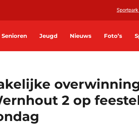
Sportpark
Senioren
Jeugd
Nieuws
Foto’s
S
akelijke overwinnin
ernhout 2 op feestel
ondag