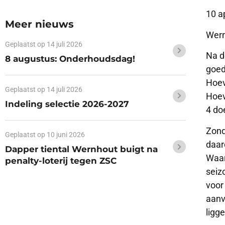
10 a
Meer nieuws
Wern
Geplaatst op
14 juli 2026
Na d
8 augustus: Onderhoudsdag!
goed
Hoev
Geplaatst op
14 juli 2026
Hoev
Indeling selectie 2026-2027
4 do
Zond
Geplaatst op
10 juni 2026
daar
Dapper tiental Wernhout buigt na
Waar
penalty-loterij tegen ZSC
seiz
voor
aanv
ligge