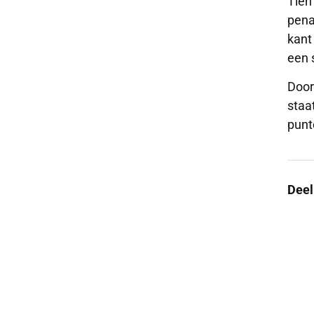
Tien
pena
kant
een 
Door
staa
punt
Deel