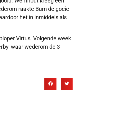
egooid. Wernhout kreeg een
wederom raakte Burn de goeie
aardoor het in inmiddels als
ploper Virtus. Volgende week
erby, waar wederom de 3