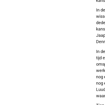
kans
In d
wiss
dede
kans
Jaap
Denn
In d
tijd
omsp
werk
nog 
nog 
Luud
waar