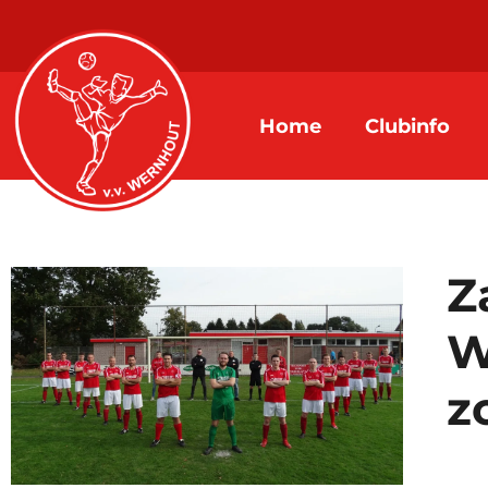
Home
Clubinfo
Z
W
z