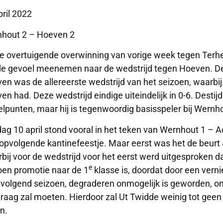
pril 2022
hout 2 – Hoeven 2
e overtuigende overwinning van vorige week tegen Terh
e gevoel meenemen naar de wedstrijd tegen Hoeven. De 
en was de allereerste wedstrijd van het seizoen, waarb
en had. Deze wedstrijd eindige uiteindelijk in 0-6. Dest
elpunten, maar hij is tegenwoordig basisspeler bij Wern
ag 10 april stond vooral in het teken van Wernhout 1 – 
opvolgende kantinefeestje. Maar eerst was het de beurt
bij voor de wedstrijd voor het eerst werd uitgesproken dat
e
oen promotie naar de 1
klasse is, doordat door een ver
 volgend seizoen, degraderen onmogelijk is geworden, o
raag zal moeten. Hierdoor zal Ut Twidde weinig tot gee
n.