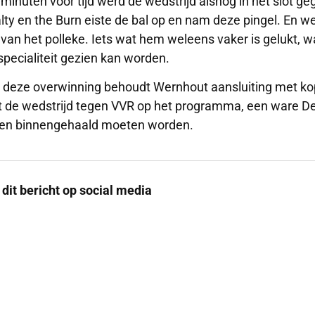
 minuten voor tijd werd de wedstrijd alsnog in het slot g
lty en the Burn eiste de bal op en nam deze pingel. En 
 van het polleke. Iets wat hem weleens vaker is gelukt, w
specialiteit gezien kan worden.
 deze overwinning behoudt Wernhout aansluiting met ko
t de wedstrijd tegen VVR op het programma, een ware D
en binnengehaald moeten worden.
 dit bericht op social media