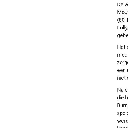
De v
Mouw
(80’
Loll
gebe
Het 
mede
zorg
een 
niet
Na e
die 
Burn
spel
werd