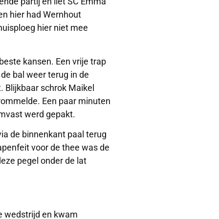
nde partij en liet SC Emma
 en hier had Wernhout
uisploeg hier niet mee
beste kansen. Een vrije trap
 bal weer terug in de
t. Blijkbaar schrok Maikel
 frommelde. Een paar minuten
emvast werd gepakt.
g via de binnenkant paal terug
apenfeit voor de thee was de
eze pegel onder de lat
e wedstrijd en kwam