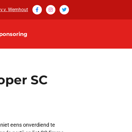
 v.v. Wernhout
ponsoring
oper SC
niet eens onverdiend te