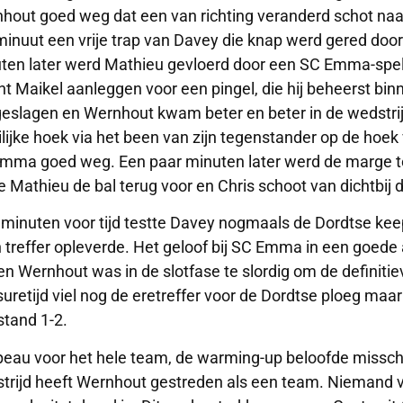
hout goed weg dat een van richting veranderd schot naa
inuut een vrije trap van Davey die knap werd gered doo
ten later werd Mathieu gevloerd door een SC Emma-spele
t Maikel aanleggen voor een pingel, die hij beheerst bi
eslagen en Wernhout kwam beter en beter in de wedstrij
lijke hoek via het been van zijn tegenstander op de hoek
mma goed weg. Een paar minuten later werd de marge to
e Mathieu de bal terug voor en Chris schoot van dichtbij 
 minuten voor tijd testte Davey nogmaals de Dordtse keep
 treffer opleverde. Het geloof bij SC Emma in een goed
en Wernhout was in de slotfase te slordig om de definitiev
suretijd viel nog de eretreffer voor de Dordtse ploeg maar 
stand 1-2.
eau voor het hele team, de warming-up beloofde misschi
trijd heeft Wernhout gestreden als een team. Niemand vi