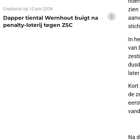
noem
zien
Geplaatst op
10 juni 2026
aanv
Dapper tiental Wernhout buigt na
penalty-loterij tegen ZSC
stic
In h
van 
zest
dusd
late
Kort 
de z
eers
vand
Na d