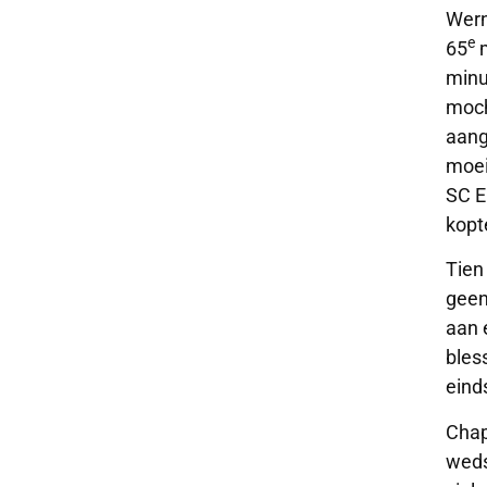
Wern
e
65
m
minu
moch
aang
moei
SC E
kopt
Tien
geen
aan 
bles
eind
Chap
weds