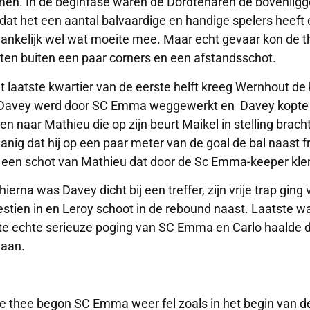
en. In de beginfase waren de Dordtenaren de bovenligge
 dat het een aantal balvaardige en handige spelers heeft
ankelijk wel wat moeite mee. Maar echt gevaar kon de th
hten buiten een paar corners en een afstandsschot.
et laatste kwartier van de eerste helft kreeg Wernhout de 
Davey werd door SC Emma weggewerkt en Davey kopte de
ien naar Mathieu die op zijn beurt Maikel in stelling brach
anig dat hij op een paar meter van de goal de bal naast
r een schot van Mathieu dat door de Sc Emma-keeper kl
hierna was Davey dicht bij een treffer, zijn vrije trap gin
estien in en Leroy schoot in de rebound naast. Laatste w
te echte serieuze poging van SC Emma en Carlo haalde d
aan.
e thee begon SC Emma weer fel zoals in het begin van d