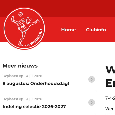
Home
Clubinfo
Meer nieuws
W
Geplaatst op
14 juli 2026
E
8 augustus: Onderhoudsdag!
7-4-
Geplaatst op
14 juli 2026
Indeling selectie 2026-2027
Wern