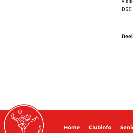
viel
DSE 
Deel
Home
Clubinfo
Seni