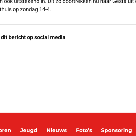
en ook uitstekend in. Dit zo doortrekken nu naar Gesta ui
thuis op zondag 14-4.
 dit bericht op social media
oren
Jeugd
Nieuws
Foto’s
Sponsoring