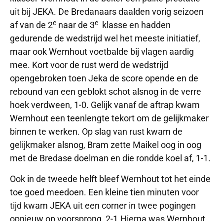
uit bij JEKA. De Bredanaars daalden vorig seizoen
e
e
af van de 2
naar de 3
klasse en hadden
gedurende de wedstrijd wel het meeste initiatief,
maar ook Wernhout voetbalde bij vlagen aardig
mee. Kort voor de rust werd de wedstrijd
opengebroken toen Jeka de score opende en de
rebound van een geblokt schot alsnog in de verre
hoek verdween, 1-0. Gelijk vanaf de aftrap kwam
Wernhout een teenlengte tekort om de gelijkmaker
binnen te werken. Op slag van rust kwam de
gelijkmaker alsnog, Bram zette Maikel oog in oog
met de Bredase doelman en die rondde koel af, 1-1.
Ook in de tweede helft bleef Wernhout tot het einde
toe goed meedoen. Een kleine tien minuten voor
tijd kwam JEKA uit een corner in twee pogingen
opnieuw op voorsprong, 2-1.Hierna was Wernhout