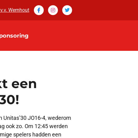
 v.v. Wernhout
ponsoring
t een
30!
n Unitas’30 JO16-4, wederom
ddag ook zo. Om 12:45 werden
mmige spelers hadden een