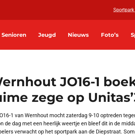
Sportpark
Senioren
Jeugd
Nieuws
Foto’s
S
ernhout JO16-1 boek
uime zege op Unitas’
O16-1 van Wernhout mocht zaterdag 9-10 optreden tege
n de dag met een heerlijk weertje en bleef dit in de mi
pelers verwacht op het sportpark aan de Diepstraat. So