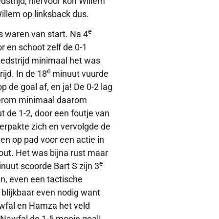
dstrijd, hiervoor kon Willem
illem op linksback dus.
e
s waren van start. Na 4
 en schoot zelf de 0-1
edstrijd minimaal het was
e
ijd. In de 18
minuut vuurde
de goal af, en ja! De 0-2 lag
ederom minimaal daarom
 de 1-2, door een foutje van
erpakte zich en vervolgde de
een op pad voor een actie in
out. Het was bijna rust maar
e
nuut scoorde Bart S zijn 3
en, even een tactische
 blijkbaar even nodig want
wfal en Hamza het veld
Nawfal de 1-5 mooie goal!