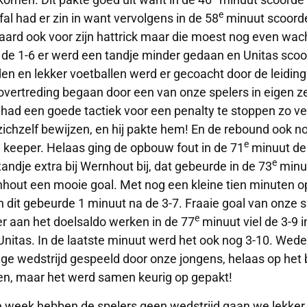
e
al had er zin in want vervolgens in de 58
minuut scoorde 
raard ook voor zijn hattrick maar die moest nog even wa
 de 1-6 er werd een tandje minder gedaan en Unitas scoor
en en lekker voetballen werd er gecoacht door de leiding.
overtreding begaan door een van onze spelers in eigen ze
 had een goede tactiek voor een penalty te stoppen zo verte
zichzelf bewijzen, en hij pakte hem! En de rebound ook 
e
 keeper. Helaas ging de opbouw fout in de 71
minuut de 
e
tandje extra bij Wernhout bij, dat gebeurde in de 73
minuu
hout een mooie goal. Met nog een kleine tien minuten o
in dit gebeurde 1 minuut na de 3-7. Fraaie goal van onze 
e
er aan het doelsaldo werken in de 77
minuut viel de 3-9 i
Unitas. In de laatste minuut werd het ook nog 3-10. Wed
ige wedstrijd gespeeld door onze jongens, helaas op het 
en, maar het werd samen keurig op gepakt!
 week hebben de spelers geen wedstrijd gaan we lekker 