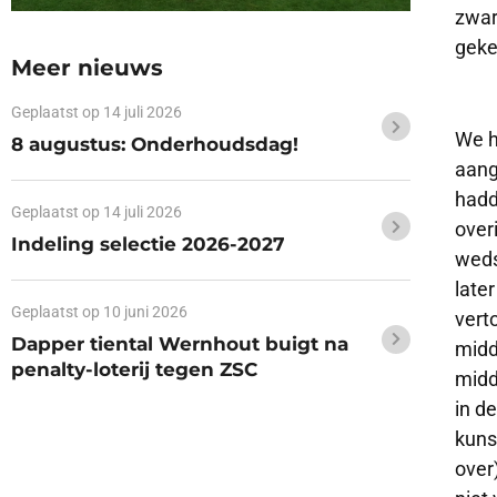
zwar
geke
Meer nieuws
Geplaatst op
14 juli 2026
We h
8 augustus: Onderhoudsdag!
aang
hadd
Geplaatst op
14 juli 2026
over
Indeling selectie 2026-2027
wedst
late
Geplaatst op
10 juni 2026
vert
Dapper tiental Wernhout buigt na
midd
penalty-loterij tegen ZSC
midd
in d
kuns
over