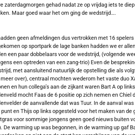
e zaterdagmorgen gehad nadat ze op vrijdag iets te diep
ken. Maar goed waar het om ging de wedstrijd….
adden geen afmeldingen dus vertrokken met 16 spelers r
ekomen op sportpark de lage banken hadden we er allem
en een paar dobbelaars voor de wedstrijd, (volgende w
igens een optreden van een zang-trio) Even de bespreking
rijd, met aansluitend natuurlijk de opstelling die als volgt
r meer over), centraal mochten wederom het vaste duo X
onen en hun collega’s aan de zijkant waren Bart A op link
enveld mocht Faas de 6 positie op zich nemen en Chiel 
envelder de aanvallende dat was Tuur. In de aanval was he
e punt en Thijs op links opgesteld voor het maken van de
tgras voor sommige jongens geen goed nieuws buiten vo
). De warming up was begonnen, in de warming up gaf Bart