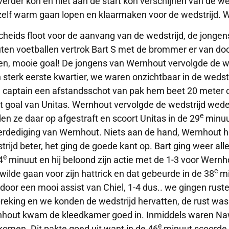
 verder kon en niet aan de start kon verschijnen van de we
zelf warm gaan lopen en klaarmaken voor de wedstrijd. W
cheids floot voor de aanvang van de wedstrijd, de jongen
ten voetballen vertrok Bart S met de brommer er van door
en, mooie goal! De jongens van Wernhout vervolgde de w
 sterk eerste kwartier, we waren onzichtbaar in de wedstr
 captain een afstandsschot van pak hem beet 20 meter op 
et goal van Unitas. Wernhout vervolgde de wedstrijd w
e
en ze daar op afgestraft en scoort Unitas in de 29
minuut
erdediging van Wernhout. Niets aan de hand, Wernhout h
trijd beter, het ging de goede kant op. Bart ging weer all
e
4
minuut en hij beloond zijn actie met de 1-3 voor Wernh
e
 wilde gaan voor zijn hattrick en dat gebeurde in de 38
mi
 door een mooi assist van Chiel, 1-4 dus.. we gingen rust
reking en we konden de wedstrijd hervatten, de rust was
hout kwam de kleedkamer goed in. Inmiddels waren Na
e
komen. Dit pakte goed uit want in de 46
minuut scoorde 