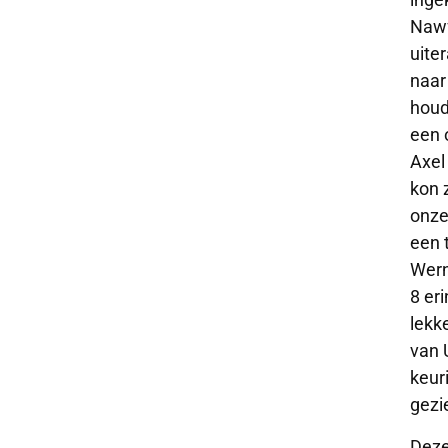
Nawf
uite
naar
houd
een 
Axel
kon 
onze
een 
Wern
8 er
lekk
van 
keur
gezi
Deze