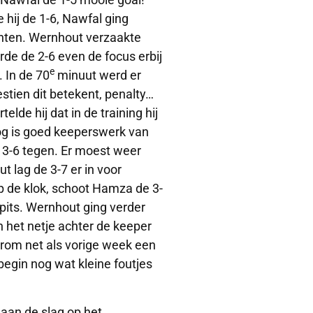
hij de 1-6, Nawfal ging
chten. Wernhout verzaakte
de de 2-6 even de focus erbij
e
 In de 70
minuut werd er
stien dit betekent, penalty…
lde hij dat in de training hij
nog is goed keeperswerk van
3-6 tegen. Er moest weer
t lag de 3-7 er in voor
p de klok, schoot Hamza de 3-
spits. Wernhout ging verder
n het netje achter de keeper
erom net als vorige week een
begin nog wat kleine foutjes
aan de slag op het