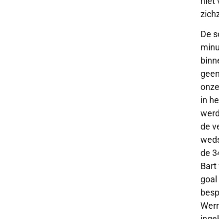
niet
zich
De s
minu
binn
geen
onze
in h
werd
de v
weds
de 3
Bart
goal
besp
Wern
inge