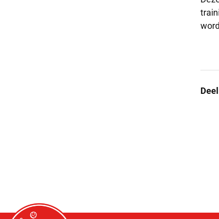
trai
word
Deel