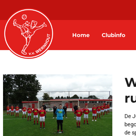
Home
Clubinfo
W
r
De J
bego
de s