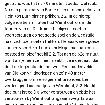
gestrand was het na 49 minuten voetbal wel raak.
Na een prima bal van Bartje en een mooie actie van
Hein kon Burn binnen prikken, 2-2! In de hierop
volgende tien minuten had Wernhout, om in de
termen van de Dia-trainer te blijven, moeten
voortborduren op het goede spel en de wedstrijd
naar zich toe moeten trekken. Helaas waren goede
kansen voor Hein, Luudje en Meijer niet aan ons
besteed en bleef het bij 2-2. Tot aan de 62e minuut,
want als je hem zelf niet maakt… Ja inderdaad, dan
doet de tegenstander het wel. Een middenvelder
van Dia kon vrij doorlopen en zo’ n 40 meter
overbruggen om vervolgens af te ronden. Een
verdedigend cadeautje van Wernhout, 3-2. Na dit
doelpunt kreeg Dia weer vertrouwen en ebde het
vertrouwen bij Wernhout langzaam weg. Er was
niets meer te merken van de eerste 15 minuten na