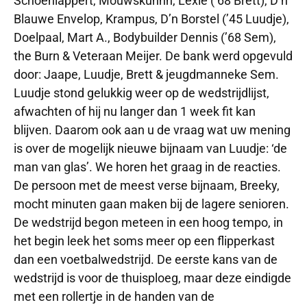
Schoenlappert, Mouwskuhhh, Lexie (’68 Brett), D’n
Blauwe Envelop, Krampus, D’n Borstel (’45 Luudje),
Doelpaal, Mart A., Bodybuilder Dennis (’68 Sem),
the Burn & Veteraan Meijer. De bank werd opgevuld
door: Jaape, Luudje, Brett & jeugdmanneke Sem.
Luudje stond gelukkig weer op de wedstrijdlijst,
afwachten of hij nu langer dan 1 week fit kan
blijven. Daarom ook aan u de vraag wat uw mening
is over de mogelijk nieuwe bijnaam van Luudje: ‘de
man van glas’. We horen het graag in de reacties.
De persoon met de meest verse bijnaam, Breeky,
mocht minuten gaan maken bij de lagere senioren.
De wedstrijd begon meteen in een hoog tempo, in
het begin leek het soms meer op een flipperkast
dan een voetbalwedstrijd. De eerste kans van de
wedstrijd is voor de thuisploeg, maar deze eindigde
met een rollertje in de handen van de