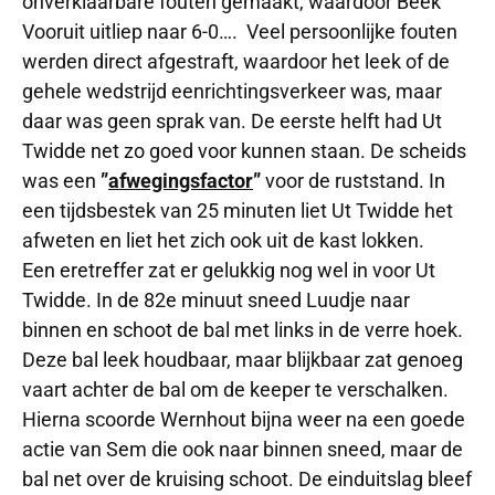
onverklaarbare fouten gemaakt, waardoor Beek
Vooruit uitliep naar 6-0…. Veel persoonlijke fouten
werden direct afgestraft, waardoor het leek of de
gehele wedstrijd eenrichtingsverkeer was, maar
daar was geen sprak van. De eerste helft had Ut
Twidde net zo goed voor kunnen staan. De scheids
was een
”
afwegingsfactor
”
voor de ruststand. In
een tijdsbestek van 25 minuten liet Ut Twidde het
afweten en liet het zich ook uit de kast lokken.
Een eretreffer zat er gelukkig nog wel in voor Ut
Twidde. In de 82e minuut sneed Luudje naar
binnen en schoot de bal met links in de verre hoek.
Deze bal leek houdbaar, maar blijkbaar zat genoeg
vaart achter de bal om de keeper te verschalken.
Hierna scoorde Wernhout bijna weer na een goede
actie van Sem die ook naar binnen sneed, maar de
bal net over de kruising schoot. De einduitslag bleef