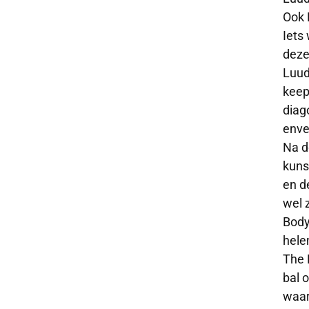
Ook 
Iets
deze
Luud
keep
diag
enve
Na d
kuns
en d
wel z
Body
hele
The 
bal 
waar