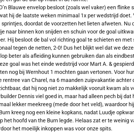
D’n Blauwe envelop besloot (zoals wel vaker) een flinke sp
 wat hij de laatste weken minimaal 1x per wedstrijd doet.
 sprintjes, doordat de voorzetten het lieten afweten. Nu 
je naar binnen kon snijden en schuin voor de goal uitkw
er. Hij besloot de bal vol richting goal te schieten en me
onaal tegen de netten, 2-0! Dus het blijkt wel dat we dez
lop beter als afleiding kunnen gebruiken dan als eindbe
eze goal was het einde wedstrijd voor Mart A. & gespierd
ten nog bij Wernhout 1 mochten gaan vertonen. Voor h
e rentree van Charel, na 6 maanden zuipvakantie achter 
ichtbaar, dat hij nog niet zo makkelijk vooruit kwam als voo
builder Dennis viel goed in, maar had alleen pech bij dat h
maal lekker meekreeg (mede door het veld), waardoor hij 
Burn kreeg nog een kleine kopkans, nadat Luudje opkwa
op het hoofd van the Burn legde. Helaas zat er te weinig v
door het moeilijk inkoppen was voor onze spits.