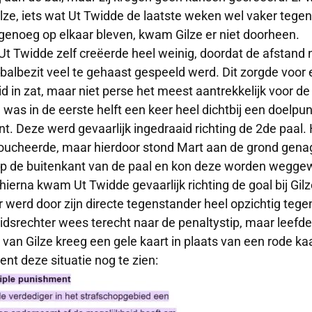
Gilze, iets wat Ut Twidde de laatste weken wel vaker tege
 genoeg op elkaar bleven, kwam Gilze er niet doorheen.
Ut Twidde zelf creëerde heel weinig, doordat de afstand 
n balbezit veel te gehaast gespeeld werd. Dit zorgde voor
id in zat, maar niet perse het meest aantrekkelijk voor d
 was in de eerste helft een keer heel dichtbij een doelpunt
ant. Deze werd gevaarlijk ingedraaid richting de 2de paal
toucheerde, maar hierdoor stond Mart aan de grond gena
op de buitenkant van de paal en kon deze worden wegge
 hierna kwam Ut Twidde gevaarlijk richting de goal bij G
 werd door zijn directe tegenstander heel opzichtig teg
idsrechter wees terecht naar de penaltystip, maar leefde d
 van Gilze kreeg een gele kaart in plaats van een rode kaa
ent deze situatie nog te zien: