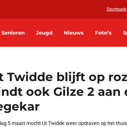
Sportpark
Senioren
Jeugd
Nieuws
Foto’s
S
t Twidde blijft op ro
indt ook Gilze 2 aan
egekar
ag 5 maart mocht Ut Twidde weer opdraven op het thuisf