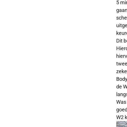
5 mi
gaan
schei
uitg
keur
Dit 
Hier
hier
twee
zeke
Body
de W
lang
Was 
goed
W2 k