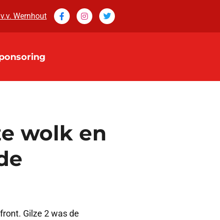
 v.v. Wernhout
ponsoring
ze wolk en
 de
ront. Gilze 2 was de