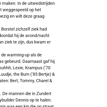
 maken. In de uitwedstrijden
et weggespeeld op het
ezig en wilt deze graag
Borstel zichzelf ziek had
doordat hij de avond/nacht
n ziek te zijn, dus kwam er
 de warming-up als de
as gebeurd. Daarnaast gaf hij
kuhhh, Lexie, Krampus (’70
uudje, the Burn (’85 Bertje) &
aten: Bert, Tommy, Charel &
. De mannen die in Zundert
uilder Dennis op te halen.
is was een kip die op straat