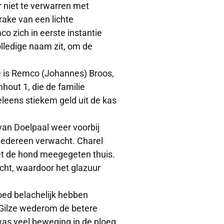
 niet te verwarren met
rake van een lichte
o zich in eerste instantie
olledige naam zit, om de
de is Remco (Johannes) Broos,
out 1, die de familie
eleens stiekem geld uit de kas
an Doelpaal weer voorbij
iedereen verwacht. Charel
et de hond meegegeten thuis.
lucht, waardoor het glazuur
oed belachelijk hebben
 Gilze wederom de betere
 was veel beweging in de ploeg