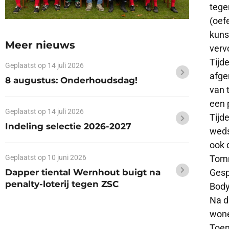
tege
(oef
kuns
Meer nieuws
verv
Tijd
Geplaatst op
14 juli 2026
afge
8 augustus: Onderhoudsdag!
van 
een 
Geplaatst op
14 juli 2026
Tijd
Indeling selectie 2026-2027
weds
ook 
Tomm
Geplaatst op
10 juni 2026
Gesp
Dapper tiental Wernhout buigt na
penalty-loterij tegen ZSC
Body
Na d
wone
Toen