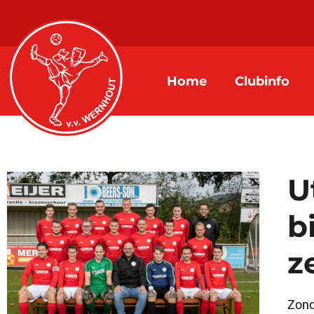
Home
Clubinfo
U
b
z
Zond