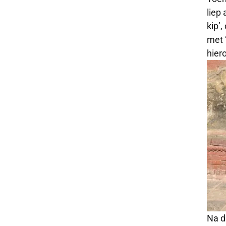
liep
kip’
met 
hier
Na d