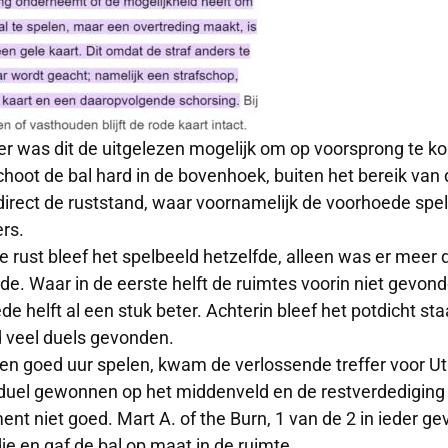
er was dit de uitgelezen mogelijk om op voorsprong te ko
choot de bal hard in de bovenhoek, buiten het bereik van 
direct de ruststand, waar voornamelijk de voorhoede spe
rs.
e rust bleef het spelbeeld hetzelfde, alleen was er meer 
de. Waar in de eerste helft de ruimtes voorin niet gevond
de helft al een stuk beter. Achterin bleef het potdicht s
 veel duels gevonden.
en goed uur spelen, kwam de verlossende treffer voor U
duel gewonnen op het middenveld en de restverdediging 
nt niet goed. Mart A. of the Burn, 1 van de 2 in ieder geva
je en gaf de bal op maat in de ruimte.