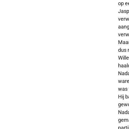
op e
Jasp
verw
aang
verw
Maar
dus 
Will
haald
Nada
ware
was 
Hij 
gewo
Nada
gema
part