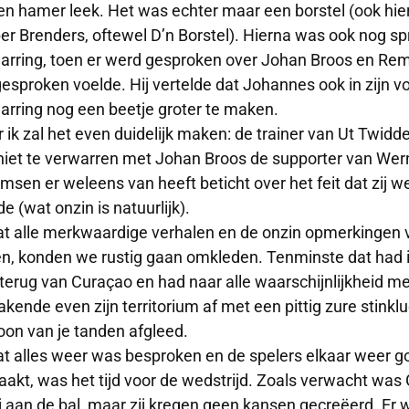
en hamer leek. Het was echter maar een borstel (ook hier
er Brenders, oftewel D’n Borstel). Hierna was ook nog sp
arring, toen er werd gesproken over Johan Broos en Remc
esproken voelde. Hij vertelde dat Johannes ook in zijn v
arring nog een beetje groter te maken.
 ik zal het even duidelijk maken: de trainer van Ut Twid
niet te verwarren met Johan Broos de supporter van Wernh
emsen er weleens van heeft beticht over het feit dat zij w
e (wat onzin is natuurlijk).
t alle merkwaardige verhalen en de onzin opmerkingen v
n, konden we rustig gaan omkleden. Tenminste dat had 
terug van Curaçao en had naar alle waarschijnlijkheid m
bakende even zijn territorium af met een pittig zure stink
on van je tanden afgleed.
t alles weer was besproken en de spelers elkaar weer g
akt, was het tijd voor de wedstrijd. Zoals verwacht was
ij aan de bal, maar zij kregen geen kansen gecreëerd. Er