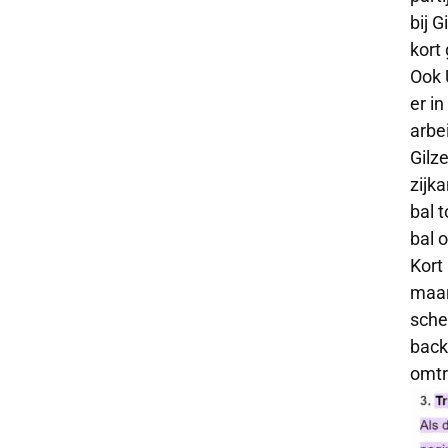
bij 
kort
Ook 
er i
arbe
Gilze
zijk
bal 
bal 
Kort
maar
sche
back
omtr