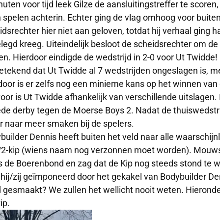
nuten voor tijd leek Gilze de aansluitingstreffer te scoren
 spelen achterin. Echter ging de vlag omhoog voor buiten
dsrechter hier niet aan geloven, totdat hij verhaal ging ha
elegd kreeg. Uiteindelijk besloot de scheidsrechter om de 
en. Hierdoor eindigde de wedstrijd in 2-0 voor Ut Twidde!
betekend dat Ut Twidde al 7 wedstrijden ongeslagen is, met
door is er zelfs nog een minieme kans op het winnen van
voor is Ut Twidde afhankelijk van verschillende uitslagen.
de derby tegen de Moerse Boys 2. Nadat de thuiswedstri
r naar meer smaken bij de spelers.
builder Dennis heeft buiten het veld naar alle waarschijnl
2-kip (wiens naam nog verzonnen moet worden). Mouws
s de Boerenbond en zag dat de Kip nog steeds stond te wa
hij/zij geïmponeerd door het gekakel van Bodybuilder Den
 gesmaakt? We zullen het wellicht nooit weten. Hierond
ip.