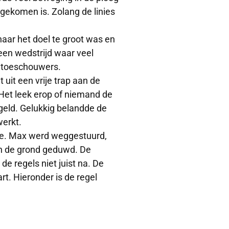
ngekomen is. Zolang de linies
naar het doel te groot was en
 een wedstrijd waar veel
e toeschouwers.
 uit een vrije trap aan de
. Het leek erop of niemand de
geld. Gelukkig belandde de
werkt.
ilze. Max werd weggestuurd,
en de grond geduwd. De
e regels niet juist na. De
rt. Hieronder is de regel