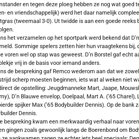
nstander en tegen deze ploeg hebben ze nog wat goed te
en- en vriendschappelijk) werd het daar namelijk comple
tgras (tweemaal 3-0). Ut twidde is aan een goede reeks b
olgen.
ens het verzamelen op het sportpark werd bekend dat D’n 
meld. Sommige spelers zetten hier hun vraagtekens bij, 
te voren wel op stap was geweest. D’n Borstel gaf echt aa
plekje vrij in de basis voor iemand anders.
ens de bespreking gaf Remco wederom aan dat we zowel
trijd scherp moesten beginnen, iets wat al weken niet w
direct de opstelling: Jeugdmanneke Mart, Jaape, Mouws
y), D’n Blauwe envelop, Doelpaal, Mart A. (’65 Charel), L
ierde spijker Max (’65 Bodybuilder Dennis). Op de bank z
builder Dennis.
e bespreking kwam een merkwaardig verhaal naar voren
n gingen zoals gewoonlijk langs de Boerenbond om Bodyb
 ze aankwamen zagen ze echter iets heel speciaals: Denn