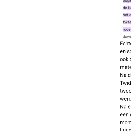
Echt
en s
ook 
mete
Na d
Twid
twee
werd
Na e
een 
mome
Luud