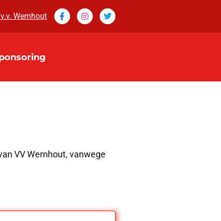
 v.v. Wernhout
ponsoring
n van VV Wernhout, vanwege