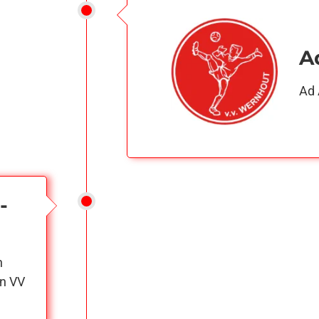
A
Ad 
-
n
an VV