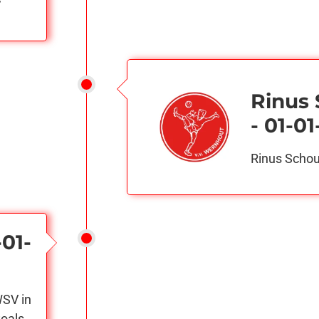
Rinus
- 01-0
Rinus Schou
-01-
WSV in
oals