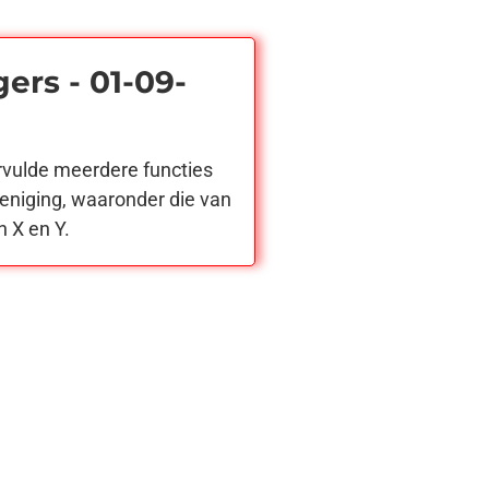
ers - 01-09-
rvulde meerdere functies
eniging, waaronder die van
n X en Y.