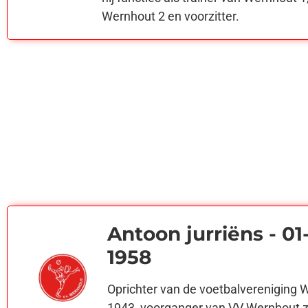
Wernhout 2 en voorzitter.
Antoon jurriëns - 01
1958
Oprichter van de voetbalvereniging 
1943, voorganger van VV Wernhout z