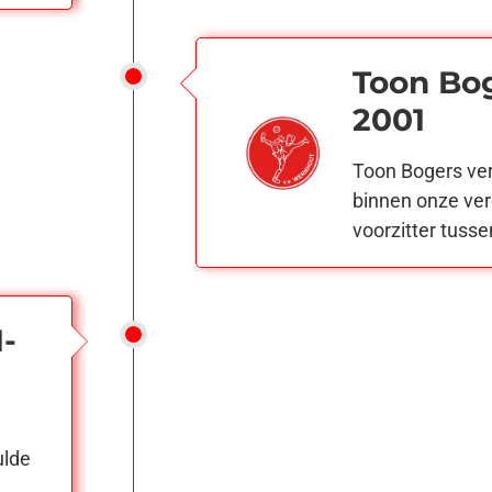
Toon Bog
2001
Toon Bogers ve
binnen onze ver
voorzitter tusse
1-
ulde
,