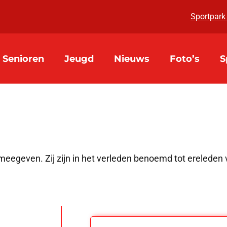
Sportpark
Senioren
Jeugd
Nieuws
Foto’s
S
 meegeven. Zij zijn in het verleden benoemd tot erelede