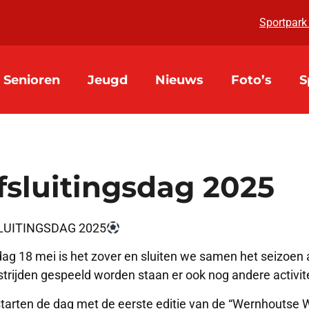
Sportpark
Senioren
Jeugd
Nieuws
Foto’s
S
fsluitingsdag 2025
LUITINGSDAG 2025
ag 18 mei is het zover en sluiten we samen het seizoen a
trijden gespeeld worden staan er ook nog andere activite
tarten de dag met de eerste editie van de “Wernhoutse W