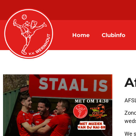
Home
Clubinfo
A
AFS
Zond
weds
We s