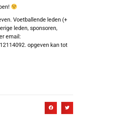
open!
geven. Voetballende leden (+
verige leden, sponsoren,
er email:
-12114092. opgeven kan tot