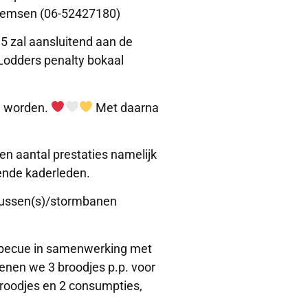
llemsen (06-52427180)
5 zal aansluitend aan de
 Lodders penalty bokaal
d worden.
Met daarna
een aantal prestaties namelijk
ende kaderleden.
gkussen(s)/stormbanen
arbecue in samenwerking met
enen we 3 broodjes p.p. voor
 broodjes en 2 consumpties,