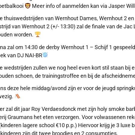
oetbalkooi
Meer info of aanmelden kan via Jasper Wi
e thuiswedstrijden van Wernhout Dames, Wernhout 2 en 
trijd van Wernhout 2 (+/- 13:30) zal de finale van de Jac
ouden worden.
na zal om 14:30 de derby Wernhout 1 – Schijf 1 gespeel
ek van DJ NAI-BR
e wedstrijden zullen we nog heel even kort stil staan bij 
ouden schoen, de trainingstroffee en bij de afscheidnem
ens deze hele middag/avond zijn er voor de jeugd sprin
wezig.
er zal dit jaar Roy Verdaesdonck met zijn holy smoke b
erij Graumans het eten verzorgen. Voor volwassenen rek
(kinderen lagere school €10 p.p.) Hiervoor krijg je 3 luxe
 kinderen zijn dit twee broodjes en 2 consumpties.