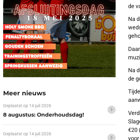
de v
Na d
weds
geh
Daar
muzi
Na d
de g
Tijd
Meer nieuws
aan
Geplaatst op
14 juli 2026
Verd
8 augustus: Onderhoudsdag!
Slag
€20 
Geplaatst op
14 juli 2026
voor