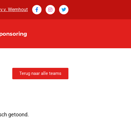
 v.v. Wernhout
ponsoring
Terug naar alle teams
isch getoond.