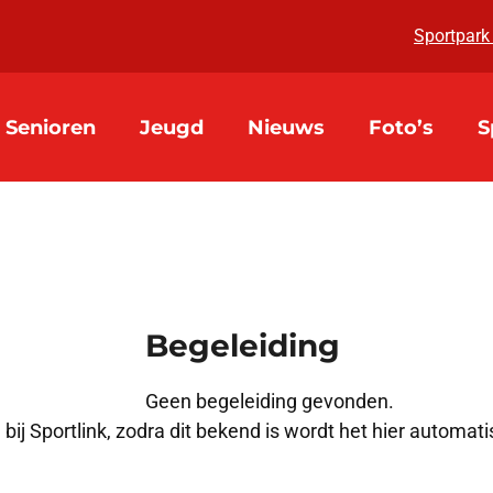
Sportpark
Senioren
Jeugd
Nieuws
Foto’s
S
Begeleiding
Geen begeleiding gevonden.
ij Sportlink, zodra dit bekend is wordt het hier automat