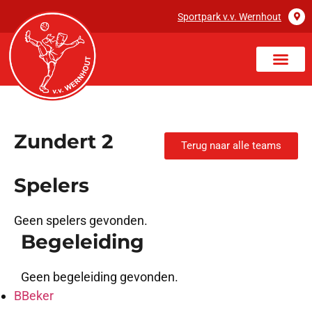
Sportpark v.v. Wernhout
Zundert 2
Terug naar alle teams
Spelers
Geen spelers gevonden.
Begeleiding
Geen begeleiding gevonden.
B
Beker